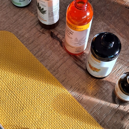
Nom
Société/Établissement
Email
Message