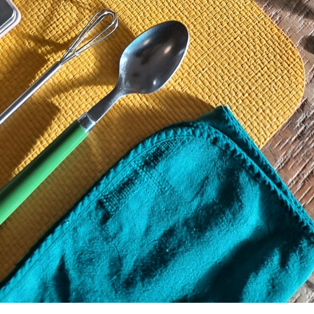
Je réponds sous 48h ouvrées
Belle journée
Hélène
Envoyer