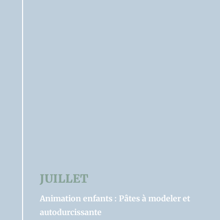
Email
Message
Je réponds sous 48h ouvrées
Belle journée
JUILLET
Animation enfants : Pâtes à modeler et
Hélène
autodurcissante