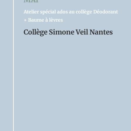
Atelier spécial ados au collège Déodorant
+ Baume à lèvres
Collège Simone Veil Nantes