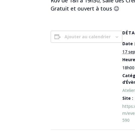
Rdv de 18h à 19h30, salle des Cr
Gratuit et ouvert à tous 😉
DÉTA
Ajouter au calendrier
Date 
17 se
Heure
18h00
Catég
d’Évè
Atelier
Site :
https
m/eve
590