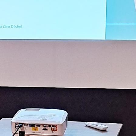
Nom
Société/Établissement
Email
Message
Je réponds sous 48h ouvrées
Belle journée