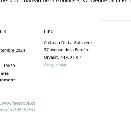
émets du château de la Gobinière, 37 avenue de la Fer
ILS
LIEU
:
Château De La Gobinière
37 avenue de la Ferrière
ptembre 2024
Orvault
,
44700
FR
+
 :
Google Map
 - 19h30
orie
nement:
://www.facebook.co
nts/961685352661