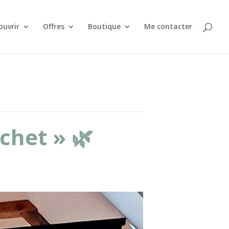
ouvrir
Offres
Boutique
Me contacter
chet » 🌿