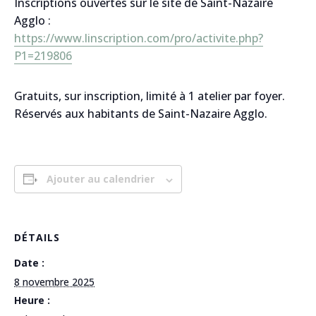
Inscriptions ouvertes sur le site de Saint-Nazaire
Agglo :
Je réponds sous 48h ouvrées
https://www.linscription.com/pro/activite.php?
Belle journée
P1=219806
Gratuits, sur inscription, limité à 1 atelier par foyer.
Réservés aux habitants de Saint-Nazaire Agglo.
Hélène
Envoyer
Ajouter au calendrier
DÉTAILS
Date :
8 novembre 2025
Heure :